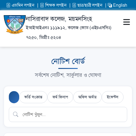
এডমিন লগইন
শিক্ষক লগইন
ছাত্র/ছাত্রী লগইন
English
নাসিরাবাদ কলেজ, ময়মনসিংহ
ইআইআইএনঃ ১১১৯১২,
কলেজ কোড (এইচএসসিঃ)
৭২৫০,
ডিগ্রীঃ ৫২০৪
নোটিশ বোর্ড
সর্বশেষ নোটিশ, সার্কুলার ও ঘোষণা
ভর্তি সংক্রান্ত
ফর্ম ফিলাপ
অফিস অর্ডার
ইভেন্টস