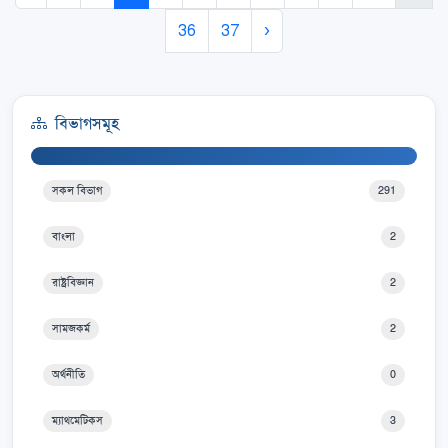
36
37
›
বিভাগসমূহ
সকল বিভাগ
291
বাংলা
2
রাষ্ট্রবিজ্ঞান
2
সামজকর্ম
2
অর্থনীতি
0
ম্যাথমেটিকস
3