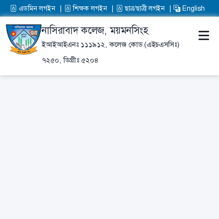
এডমিন লগইন
শিক্ষক লগইন
ছাত্র/ছাত্রী লগইন
English
নাসিরাবাদ কলেজ, ময়মনসিংহ
ইআইআইএনঃ ১১১৯১২,
কলেজ কোড (এইচএসসিঃ)
৭২৫০,
ডিগ্রীঃ ৫২০৪