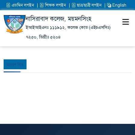
এডমিন লগইন
শিক্ষক লগইন
ছাত্র/ছাত্রী লগইন
English
নাসিরাবাদ কলেজ, ময়মনসিংহ
ইআইআইএনঃ ১১১৯১২,
কলেজ কোড (এইচএসসিঃ)
৭২৫০,
ডিগ্রীঃ ৫২০৪
আচরণ বিধি