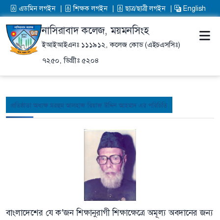
এডমিন লগইন
শিক্ষক লগইন
ছাত্র/ছাত্রী লগইন
English
নাসিরাবাদ কলেজ, ময়মনসিংহ
ইআইআইএনঃ ১১১৯১২,
কলেজ কোড (এইচএসসিঃ)
৭২৫০,
ডিগ্রীঃ ৫২০৪
প্রতিষ্ঠাতা অধ্যক্ষ মরহুম আলহাজ রিয়াজ উদ্দিন আহমাদ এর পরিচিতি
বাংলাদেশের যে ক’জন শিক্ষানুরাগী শিক্ষাক্ষেত্রে অমূল্য অবদানের জন্য