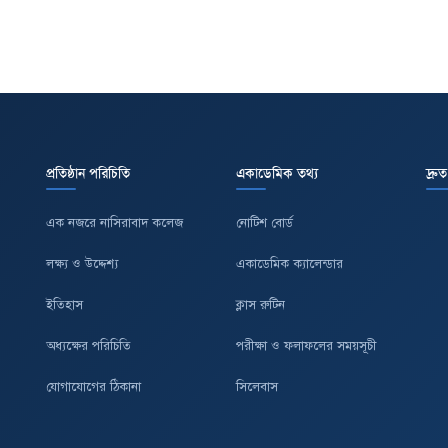
প্রতিষ্ঠান পরিচিতি
একাডেমিক তথ্য
দ্রু
এক নজরে নাসিরাবাদ কলেজ
নোটিশ বোর্ড
লক্ষ্য ও উদ্দেশ্য
একাডেমিক ক্যালেন্ডার
ইতিহাস
ক্লাস রুটিন
অধ্যক্ষের পরিচিতি
পরীক্ষা ও ফলাফলের সময়সূচী
যোগাযোগের ঠিকানা
সিলেবাস