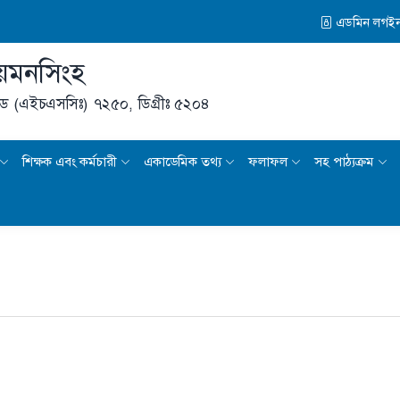
এডমিন লগই
য়মনসিংহ
ড (এইচএসসিঃ) ৭২৫০,
ডিগ্রীঃ ৫২০৪
শিক্ষক এবং কর্মচারী
একাডেমিক তথ্য
ফলাফল
সহ পাঠ্যক্রম