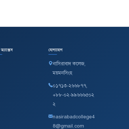
ত অ্যাক্সেস
যোগাযোগ
নাসিরাবাদ কলেজ,
ময়মনসিংহ
০১৭১৩-২৬৬৮৭৭,
+৮৮-০২-৯৯৬৬৬৫০২
২
nasirabadcollege4
8@gmail.com