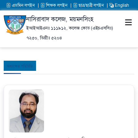
এডমিন লগইন
শিক্ষক লগইন
ছাত্র/ছাত্রী লগইন
English
নাসিরাবাদ কলেজ, ময়মনসিংহ
ইআইআইএনঃ ১১১৯১২,
কলেজ কোড (এইচএসসিঃ)
৭২৫০,
ডিগ্রীঃ ৫২০৪
অধ্যক্ষের পরিচিতি