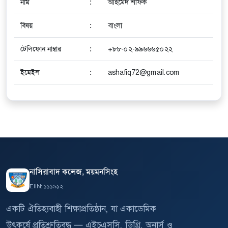
নাম
:
আহমেদ শফিক
বিষয়
:
বাংলা
টেলিফোন নাম্বার
:
+৮৮-০২-৯৯৬৬৬৫০২২
ইমেইল
:
ashafiq72@gmail.com
নাসিরাবাদ কলেজ, ময়মনসিংহ
EIIN: ১১১৯১২
একটি ঐতিহ্যবাহী শিক্ষাপ্রতিষ্ঠান, যা একাডেমিক
উৎকর্ষে প্রতিশ্রুতিবদ্ধ — এইচএসসি, ডিগ্রি, অনার্স ও