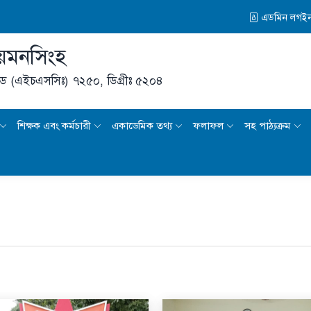
এডমিন লগই
য়মনসিংহ
ড (এইচএসসিঃ) ৭২৫০,
ডিগ্রীঃ ৫২০৪
শিক্ষক এবং কর্মচারী
একাডেমিক তথ্য
ফলাফল
সহ পাঠ্যক্রম