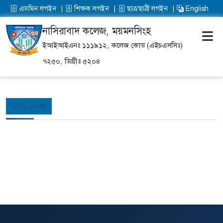
এডমিন লগইন
শিক্ষক লগইন
ছাত্র/ছাত্রী লগইন
English
নাসিরাবাদ কলেজ, ময়মনসিংহ
ইআইআইএনঃ ১১১৯১২,
কলেজ কোড (এইচএসসিঃ)
৭২৫০,
ডিগ্রীঃ ৫২০৪
ভিডিও গ্যালারী