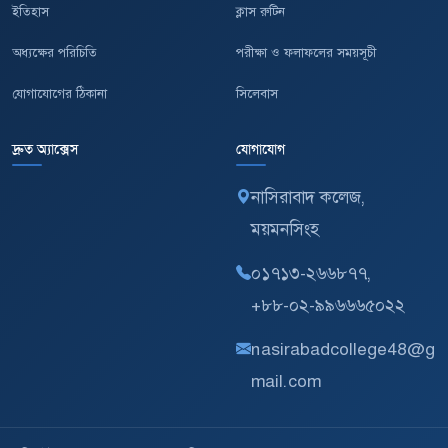
ইতিহাস
ক্লাস রুটিন
অধ্যক্ষের পরিচিতি
পরীক্ষা ও ফলাফলের সময়সূচী
যোগাযোগের ঠিকানা
সিলেবাস
দ্রুত অ্যাক্সেস
যোগাযোগ
নাসিরাবাদ কলেজ,
ময়মনসিংহ
০১৭১৩-২৬৬৮৭৭,
+৮৮-০২-৯৯৬৬৬৫০২২
nasirabadcollege48@g
mail.com