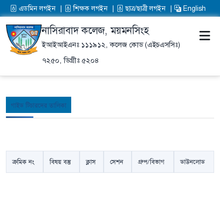
এডমিন লগইন
শিক্ষক লগইন
ছাত্র/ছাত্রী লগইন
English
নাসিরাবাদ কলেজ, ময়মনসিংহ
ইআইআইএনঃ ১১১৯১২,
কলেজ কোড (এইচএসসিঃ)
৭২৫০,
ডিগ্রীঃ ৫২০৪
গাইড টিচারদের তালিকা
ক্রমিক নং
বিষয় বস্তু
ক্লাস
সেশন
গ্রুপ/বিভাগ
ডাউনলোড