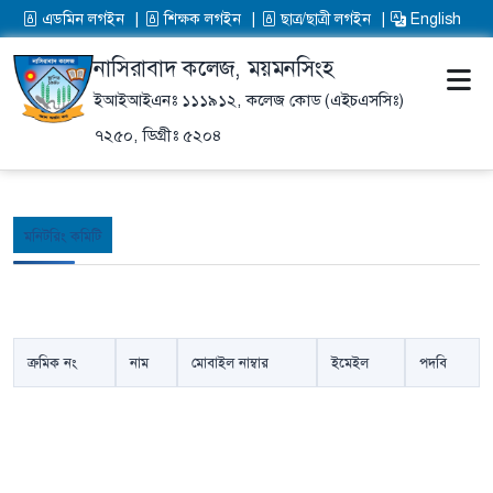
এডমিন লগইন
শিক্ষক লগইন
ছাত্র/ছাত্রী লগইন
English
নাসিরাবাদ কলেজ, ময়মনসিংহ
ইআইআইএনঃ ১১১৯১২,
কলেজ কোড (এইচএসসিঃ)
৭২৫০,
ডিগ্রীঃ ৫২০৪
মনিটরিং কমিটি
ক্রমিক নং
নাম
মোবাইল নাম্বার
ইমেইল
পদবি