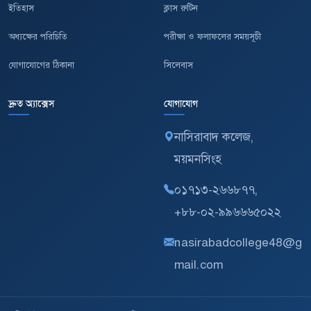
ইতিহাস
ক্লাস রুটিন
অধ্যক্ষের পরিচিতি
পরীক্ষা ও ফলাফলের সময়সূচী
যোগাযোগের ঠিকানা
সিলেবাস
দ্রুত অ্যাক্সেস
যোগাযোগ
নাসিরাবাদ কলেজ,
ময়মনসিংহ
০১৭১৩-২৬৬৮৭৭,
+৮৮-০২-৯৯৬৬৬৫০২২
nasirabadcollege48@g
mail.com