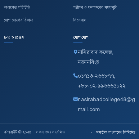
অধ্যক্ষের পরিচিতি
পরীক্ষা ও ফলাফলের সময়সূচী
যোগাযোগের ঠিকানা
সিলেবাস
দ্রুত অ্যাক্সেস
যোগাযোগ
নাসিরাবাদ কলেজ,
ময়মনসিংহ
০১৭১৩-২৬৬৮৭৭,
+৮৮-০২-৯৯৬৬৬৫০২২
nasirabadcollege48@g
mail.com
কপিরাইট © ২০২৫ । সকল তথ্য সংরক্ষিত।
•
সফটেক বাংলাদেশ লিমিটেড