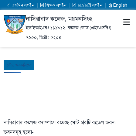
এডমিন লগইন
শিক্ষক লগইন
ছাত্র/ছাত্রী লগইন
English
নাসিরাবাদ কলেজ, ময়মনসিংহ
ইআইআইএনঃ ১১১৯১২,
কলেজ কোড (এইচএসসিঃ)
৭২৫০,
ডিগ্রীঃ ৫২০৪
ভৌত অবকাঠামো
নাসিরাবাদ কলেজ ক্যাম্পাসে রয়েছে মোট চারটি বহুতল ভবন।
ভবনসমূহ হলো-