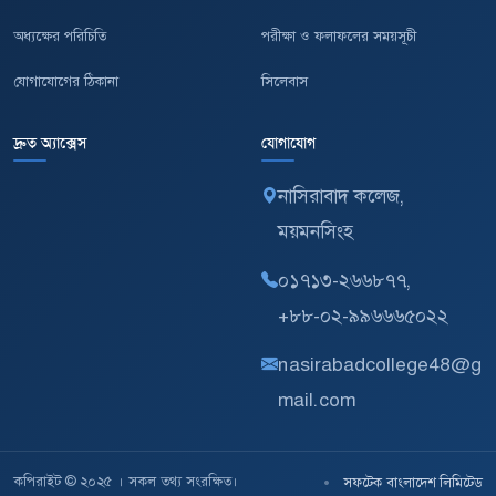
অধ্যক্ষের পরিচিতি
পরীক্ষা ও ফলাফলের সময়সূচী
যোগাযোগের ঠিকানা
সিলেবাস
দ্রুত অ্যাক্সেস
যোগাযোগ
নাসিরাবাদ কলেজ,
ময়মনসিংহ
০১৭১৩-২৬৬৮৭৭,
+৮৮-০২-৯৯৬৬৬৫০২২
nasirabadcollege48@g
mail.com
কপিরাইট © ২০২৫ । সকল তথ্য সংরক্ষিত।
•
সফটেক বাংলাদেশ লিমিটেড