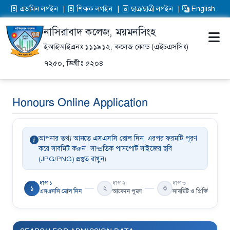
এডমিন লগইন
শিক্ষক লগইন
ছাত্র/ছাত্রী লগইন
English
নাসিরাবাদ কলেজ, ময়মনসিংহ
ইআইআইএনঃ ১১১৯১২,
কলেজ কোড (এইচএসসিঃ)
৭২৫০,
ডিগ্রীঃ ৫২০৪
Honours Online Application
আপনার তথ্য আনতে
এসএসসি রোল
দিন, এরপর ফরমটি পূরণ
করে সাবমিট করুন। সাম্প্রতিক পাসপোর্ট সাইজের ছবি
(JPG/PNG) প্রস্তুত রাখুন।
ধাপ ১
ধাপ ২
ধাপ ৩
১
২
৩
এসএসসি রোল দিন
আবেদন পূরণ
সাবমিট ও প্রিভিউ