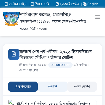
এডমিন লগইন
শিক্ষক লগইন
ছাত্র/ছাত্রী লগইন
English
নাসিরাবাদ কলেজ, ময়মনসিংহ
ইআইআইএনঃ ১১১৯১২,
কলেজ কোড (এইচএসসিঃ)
৭২৫০,
ডিগ্রীঃ ৫২০৪
মাস্টার্স শেষ পর্ব পরীক্ষা- ২০২৩ হিসাববিজ্ঞান
বিভাগের মৌখিক পরীক্ষার নোটিশ
প্রকাশিত: ২১-০৬-২০২৬
হিসাববিজ্ঞান
OFFICEORDER
238 বার দেখা
ডাউনলোড
প্রিন্ট
সব নোটিশ