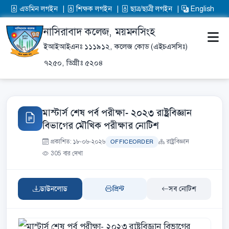
এডমিন লগইন
শিক্ষক লগইন
ছাত্র/ছাত্রী লগইন
English
নাসিরাবাদ কলেজ, ময়মনসিংহ
ইআইআইএনঃ ১১১৯১২,
কলেজ কোড (এইচএসসিঃ)
৭২৫০,
ডিগ্রীঃ ৫২০৪
মাস্টার্স শেষ পর্ব পরীক্ষা- ২০২৩ রাষ্ট্রবিজ্ঞান
বিভাগের মৌখিক পরীক্ষার নোটিশ
প্রকাশিত: ১৮-০৬-২০২৬
রাষ্ট্রবিজ্ঞান
OFFICEORDER
305 বার দেখা
ডাউনলোড
প্রিন্ট
সব নোটিশ