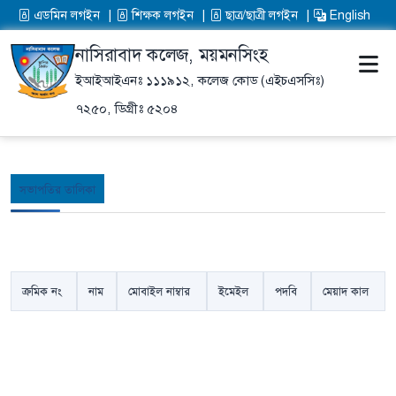
এডমিন লগইন
শিক্ষক লগইন
ছাত্র/ছাত্রী লগইন
English
নাসিরাবাদ কলেজ, ময়মনসিংহ
ইআইআইএনঃ ১১১৯১২,
কলেজ কোড (এইচএসসিঃ)
৭২৫০,
ডিগ্রীঃ ৫২০৪
সভাপতির তালিকা
ক্রমিক নং
নাম
মোবাইল নাম্বার
ইমেইল
পদবি
মেয়াদ কাল