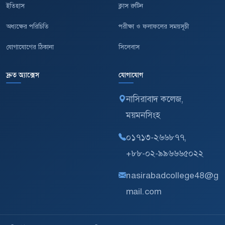
ইতিহাস
ক্লাস রুটিন
অধ্যক্ষের পরিচিতি
পরীক্ষা ও ফলাফলের সময়সূচী
যোগাযোগের ঠিকানা
সিলেবাস
দ্রুত অ্যাক্সেস
যোগাযোগ
নাসিরাবাদ কলেজ,
ময়মনসিংহ
০১৭১৩-২৬৬৮৭৭,
+৮৮-০২-৯৯৬৬৬৫০২২
nasirabadcollege48@g
mail.com