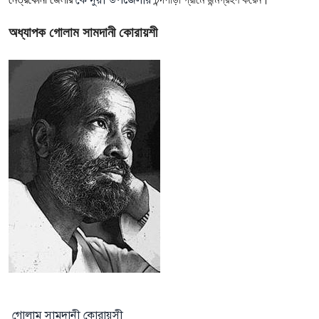
অধ্যাপক
গোলাম
সামদানী
কোরায়শী
গোলাম সামদানী কোরায়সী