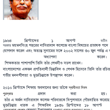
১৯৬৪
খ্রিস্টাব্দের
১
আগস্ট
যতীন
ময়মনসিংহ
শহরের
নাসিরাবাদ
কলেজে
বাংলা
বিষয়ের
প্রভাষক
পদে
সরকার
যোগদান
করেন
এবং
অত্যন্ত
সুনামের
সঙ্গে
২০০২
সালের
৩০
জুন
পর্যন্ত
এ
অধ্যাপনা
করেন।
শিক্ষকতার
পাশাপাশি
তিনি
তাঁর
লেখনীও
সচল
রাখেন।
বাংলাদেশের
একজন
প্রগতিবাদী
চিন্তাবিদ
ও
লেখক
হিসেবে
তিনি
তাঁর
রচি
গভীর
মননশীলতা
ও
মুক্তচিন্তাকে
উপস্থাপন
করেন।
২০১০
খ্রিস্টাব্দে
শিক্ষায়
অবদানের
জন্য
তাঁকে
স্বাধীনতা
দিবস
প্রদান
করা
হয়।
পুরস্কার
তাঁর
এ
অর্জন
নাসিরাবাদ
কলেজ
পরিবারকে
বিপুলভাবে
গৌরবান্বিত
করেছে
মুক্তচিন্তার ধারক এ শিক্ষাবিদ ১৯৩৬
খ্রিস্টাব্দের
১৮
আগস্ট
কেন্দুয়া
উপজেলার
নেত্রকোনা
জেলার
চন্দপাড়া
গ্রামে জন্মগ্রহণ করেন।