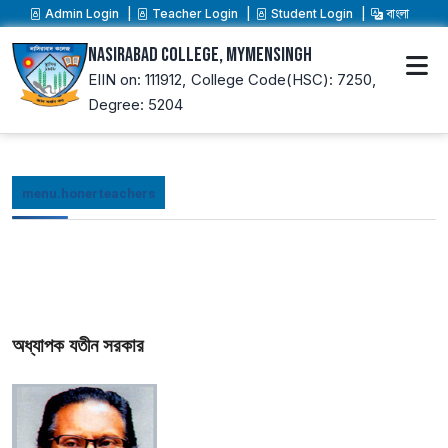
Admin Login
Teacher Login
Student Login
বাংলা
Nasirabad College, Mymensingh
EIIN on: 111912,
College Code(HSC): 7250,
Degree: 5204
menu.honerteachers
অধ্যাপক
যতীন
সরকার