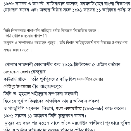
১৯৬৮
সালের
৩
আগস্ট
নাসিরাবাদ
কলেজ
,
ময়মনসিংহের
বাংলা
বিভাগের
যোগদান
করেন
এবং
অত্যন্ত
নিষ্ঠার
সঙ্গে
১৯৯১
সালের
১১
অক্টোবর
পর্যন্ত
দা
তিনি
শিক্ষকতার
পাশাপাশি
সাহিত্য
চর্চায়
নিজেকে
নিয়োজিত
করেন।
তিনি
মৌলিক
রচনার
পাশাপাশি
অনুবাদ
ও
সম্পাদনাও
করেছেন
প্রচুর।
তাঁর
বিশাল
সাহিত্যকর্মে নানা বিষয়ের উপস্থাপনা
লক্ষ্য করবার মতো
।
গোলাম সামদানী
কোরায়শীর
জন্ম
১৯২৯
খ্রিস্টাব্দের
৫
এপ্রিল
বর্তমান
কেন্দুয়ার
নেত্রকোনা
জেলার
কাউরাট
গ্রামে।
তাঁর
পূর্বপুরুষের
বাড়ি
ছিল
ময়মনসিংহ
জেলার
বীর
আহাম্মদপেুরে।
গৌরীপুর
উপজেলার
তিনি
ড
.
মুহম্মদ
শহীদুল্লার
সম্পাদনা
সহকারী
হিসেবে
পূর্ব
পাকিস্তানের
আঞ্চলিক
ভাষার
অভিধান
প্রকল্প
ও পান্ডুলিপি
সংকলন
বিভাগ
,
১৯৬১
-
৬৮
)
কাজ
করেন।
বাংলা
একাডেমীতে
(
১৯৯১
সালের
১১
অক্টোবর
তিনি
মৃত্যুবরণ
করেন।
মৃত্যুর
২৬
বছর
পর
২০১৭
সালে
তাঁকে
মরণোত্তর
স্বাধীনতা
পুরস্কারে
ভূষিত
তাঁর
এ
অর্জনে
নাসিরাবাদ
কলেজ
পরিবার
গৌরবান্বিত।