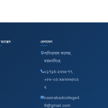
ত অ্যাক্সেস
যোগাযোগ
নাসিরাবাদ কলেজ,
ময়মনসিংহ
০১৭১৩-২৬৬৮৭৭,
+৮৮-০২-৯৯৬৬৬৫০২
২
nasirabadcollege4
8@gmail.com