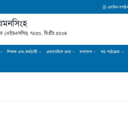
এডমিন লগই
য়মনসিংহ
ড (এইচএসসিঃ) ৭২৫০,
ডিগ্রীঃ ৫২০৪
শিক্ষক এবং কর্মচারী
একাডেমিক তথ্য
ফলাফল
সহ পাঠ্যক্রম