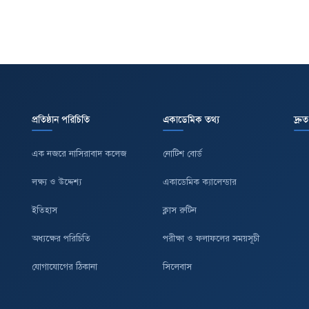
প্রতিষ্ঠান পরিচিতি
একাডেমিক তথ্য
দ্রু
এক নজরে নাসিরাবাদ কলেজ
নোটিশ বোর্ড
লক্ষ্য ও উদ্দেশ্য
একাডেমিক ক্যালেন্ডার
ইতিহাস
ক্লাস রুটিন
অধ্যক্ষের পরিচিতি
পরীক্ষা ও ফলাফলের সময়সূচী
যোগাযোগের ঠিকানা
সিলেবাস