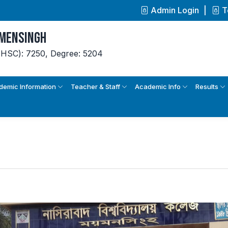
Admin Login
T
ymensingh
(HSC): 7250,
Degree: 5204
demic Information
Teacher & Staff
Academic Info
Results