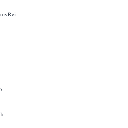
) nvRvi
b
Rb