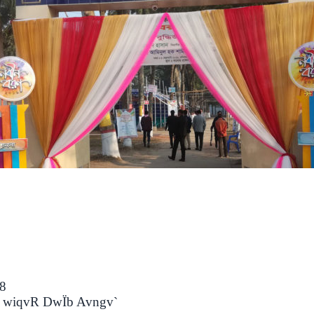
8
wiqvR DwÏb Avngv`