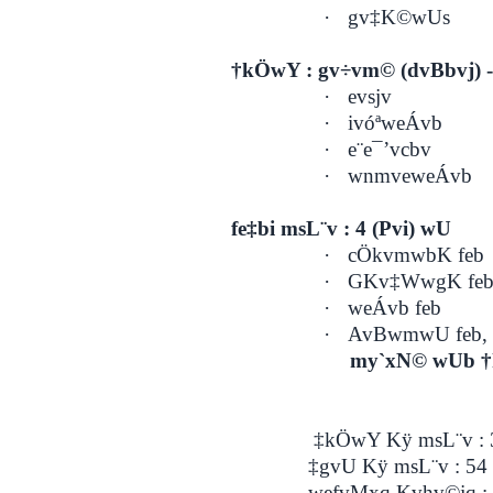
·
gv‡K©wUs
†kÖwY : gv÷vm© (dvBbvj) -
·
evsjv
·
ivóªweÁvb
·
e¨e¯’vcbv
·
wnmveweÁvb
fe‡bi msL¨v : 4 (Pvi) wU
·
cÖkvmwbK feb
·
GKv‡WwgK fe
·
weÁvb feb
·
AvBwmwU feb,
my`xN© wUb 
‡kÖwY Kÿ msL¨v : 33 
‡gvU Kÿ msL¨v : 54 (
wefvMxq Kvhv©jq : 10