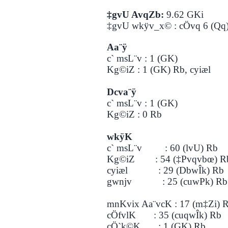
‡gvU AvqZb:
9.62 GKi
‡gvU wkÿv_x© : cÖvq 6 (Qq
Aa¨ÿ
c` msL¨v :
1 (GK)
Kg©iZ : 1 (GK) Rb, cyiæl
Dcva¨ÿ
c` msL¨v :
1 (GK)
Kg©iZ : 0 Rb
wkÿK
c` msL¨v :
60 (lvU) Rb
Kg©iZ : 54 (‡Pvqvbœ) R
cyiæl : 29 (DbwÎk) Rb
gwnjv : 25 (cuwPk) Rb
mnKvix Aa¨vcK : 17 (m‡Zi) 
cÖfvlK : 35 (cuqwÎk) Rb
cÖ`k©K : 1 (GK) Rb