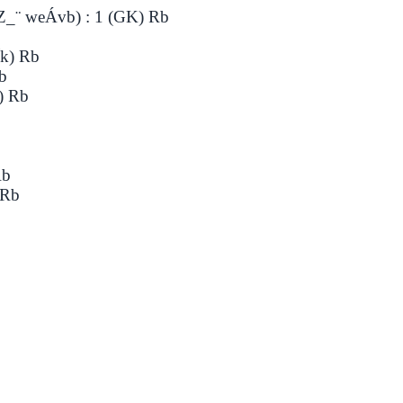
_¨ weÁvb) : 1 (GK) Rb
k) Rb
b
 Rb
b
Rb