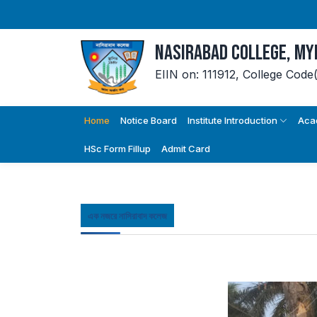
Nasirabad College, M
EIIN on: 111912,
College Code
Home
Notice Board
Institute Introduction
Aca
HSc Form Fillup
Admit Card
এক নজরে নাসিরাবাদ কলেজ