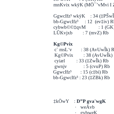
mnKvix wkÿK (MÖ¯’vMvi I Z
GgwcIfz³ wkÿK : 34 (‡PŠwÎ
bb-GgwcIfz³ : 12 (ev‡iv) R
cybwb©©‡qvM : 1 (GK)
LÛKvjxb : 7 (mvZ) Rb
Kg©Pvix
c` msL¨v : 38 (AvUwÎk) R
Kg©Pvix : 38 (AvUwÎk) 
cyiæl : 33 (‡ZwÎk) Rb
gwnjv : 5 (cvuP) Rb
GgwcIfz³ : 15 (c‡bi) Rb
bb-GgwcIfz³ : 23 (‡ZBk) Rb
‡kÖwY :
D”P gva¨wgK
·
weÁvb
·
gvbweK