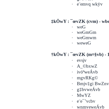
·
e¨emvq wkÿv
‡kÖwY : ¯œvZK (cvm) - wb
·
weG
·
weGmGm
·
weGmwm
·
weweG
†kÖwY : ¯œvZK (m¤§vb) - 1
·
evsjv
·
A_©bxwZ
·
ivóªweÁvb
·
mgvRKg©
·
Bmjv‡gi BwZn
·
g‡bvweÁvb
·
MwYZ
·
e¨e¯’vcbv
·
wnmveweÁvb