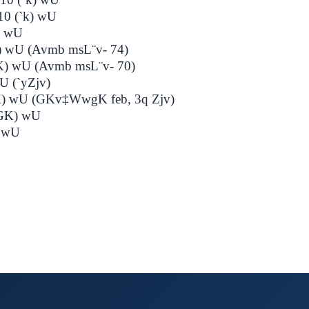
(`k) wU
 wU
U (Avmb msL¨v- 74)
 wU (Avmb msL¨v- 70)
(`yZjv)
 (GKv‡WwgK feb, 3q Zjv)
GK) wU
) wU