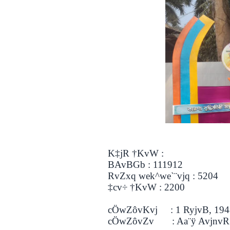
K‡jR †KvW :
BAvBGb : 111912
RvZxq wek^we`¨vjq : 5204
‡cv÷ †KvW : 2200
cÖwZôvKvj : 1 RyjvB, 194
cÖwZôvZv : Aa¨ÿ AvjnvR 