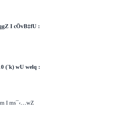
qgZ I cÖvB‡fU :
0 (`k) wU welq :
vm I ms¯‹…wZ