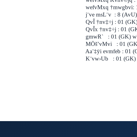
wefvMxq †mwgbvi: 10 
j¨ve msL¨v : 8 (AvU)
QvÎ †nv‡÷j : 01 (GK) w
QvÎx †nv‡÷j : 01 (GK)
gmwR` : 01 (GK) wU 
MÖš’vMvi : 01 (GK) wU
Aa¨‡ÿi evmfeb : 01 (
K¨vw›Ub : 01 (GK