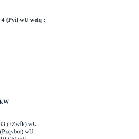
 4 (Pvi) wU welq :
b
†kW
(†ZwÎk) wU
Pzqvbœ) wU
 (`k) wU